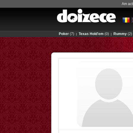
Am actu
Poker
(7)
Texas Hold'em
(0)
Rummy
(2)
|
|