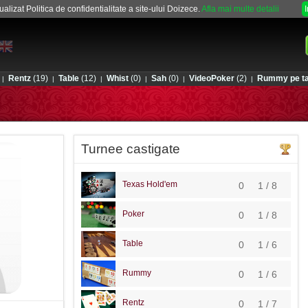
alizat Politica de confidentialitate a site-ului Doizece.
Afla mai multe detalii
Rentz
(19)
Table
(12)
Whist
(0)
Sah
(0)
VideoPoker
(2)
Rummy pe ta
|
|
|
|
|
|
Turnee castigate
Texas Hold'em
0
1 / 8
Poker
0
1 / 8
Table
0
1 / 6
Rummy
0
1 / 6
Rentz
0
1 / 7