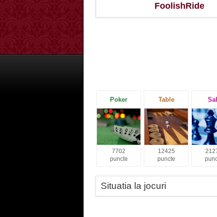
FoolishRide
Poker
Table
Sa
7702
12425
212
puncte
puncte
punc
Situatia la jocuri