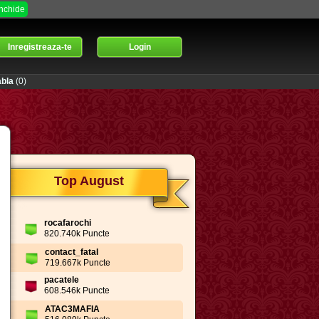
Inchide
Inregistreaza-te
Login
bla
(0)
Top August
rocafarochi
820.740k Puncte
contact_fatal
719.667k Puncte
pacatele
608.546k Puncte
ATAC3MAFIA