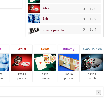
Whist
0
1 / 6
Sah
0
1 / 2
0
1 / 4
Rummy pe tabla
h
Whist
Rentz
Rummy
Texas Hold'em
76
17913
5235
10519
23227
te
puncte
puncte
puncte
puncte