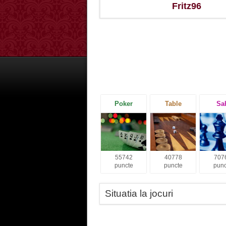
Fritz96
Poker
Table
Sa
55742
40778
707
puncte
puncte
punc
Situatia la jocuri