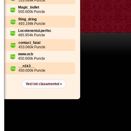
516.089k Puncte
Magic_bullet
500.000k Puncte
Ring_dring
493.199k Puncte
Locotenentul.perfec
485.954k Puncte
contact_fatal
453.060k Puncte
www.ocb
450.000k Puncte
__n1k3__
450.000k Puncte
Vezi tot clasamentul »