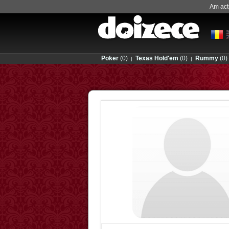
Am actu
Poker
(0)
Texas Hold'em
(0)
Rummy
(0)
|
|