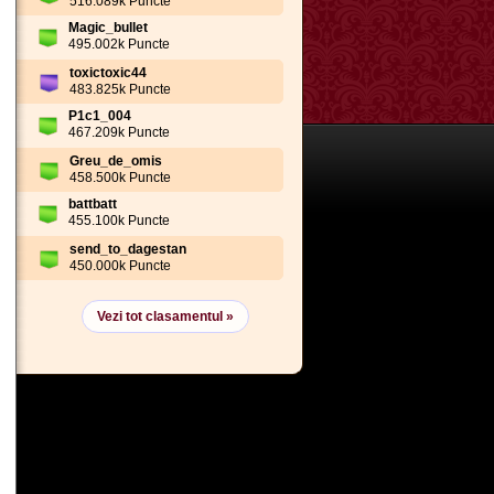
516.089k Puncte
Magic_bullet
495.002k Puncte
toxictoxic44
483.825k Puncte
P1c1_004
467.209k Puncte
Greu_de_omis
458.500k Puncte
battbatt
455.100k Puncte
send_to_dagestan
450.000k Puncte
Vezi tot clasamentul »