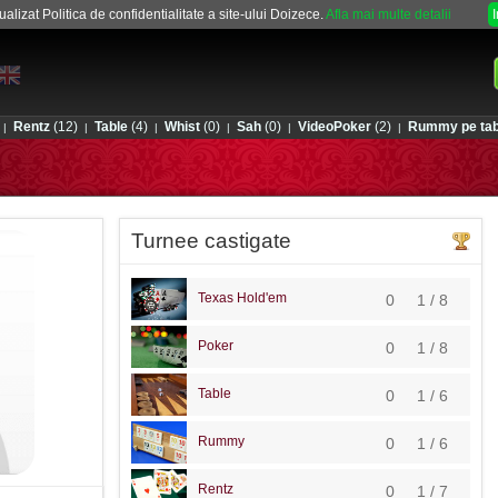
alizat Politica de confidentialitate a site-ului Doizece.
Afla mai multe detalii
Rentz
(12)
Table
(4)
Whist
(0)
Sah
(0)
VideoPoker
(2)
Rummy pe tab
|
|
|
|
|
|
Turnee castigate
Texas Hold'em
0
1 / 8
Poker
0
1 / 8
Table
0
1 / 6
Rummy
0
1 / 6
Rentz
0
1 / 7