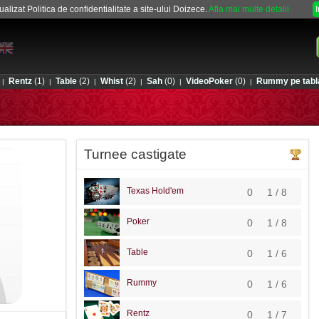
alizat Politica de confidentialitate a site-ului Doizece.
Afla mai multe detalii
Rentz
(1)
Table
(2)
Whist
(2)
Sah
(0)
VideoPoker
(0)
Rummy pe tabl
|
|
|
|
|
|
Turnee castigate
Texas Hold'em
0
1 / 8
Poker
0
1 / 8
Table
0
1 / 6
Rummy
0
1 / 6
Rentz
0
1 / 7