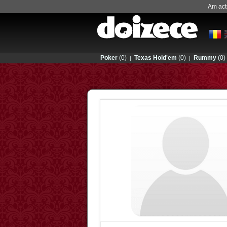
Am actu
Poker
(0)
Texas Hold'em
(0)
Rummy
(0)
|
|