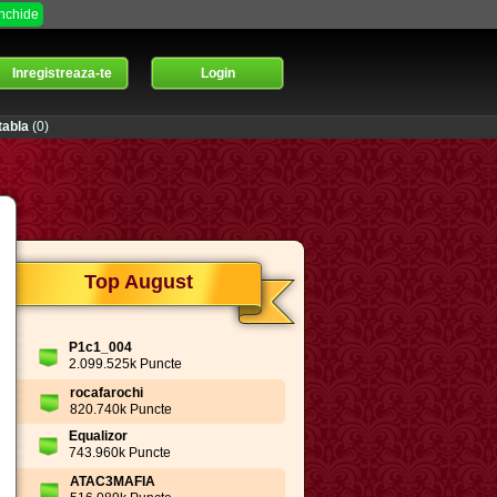
Inchide
Inregistreaza-te
Login
abla
(0)
Top August
P1c1_004
2.099.525k Puncte
rocafarochi
820.740k Puncte
Equalizor
743.960k Puncte
ATAC3MAFIA