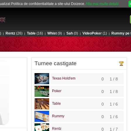
alizat Politica de confidentialitate a site-ului Doizece.
Afla mai multe detalii
)
Rentz
(26)
Table
(16)
Whist
(9)
Sah
(0)
VideoPoker
(1)
Rummy pe t
|
|
|
|
|
|
Turnee castigate
Texas Hold'em
0
1 / 8
Poker
0
1 / 8
Table
0
1 / 6
Rummy
0
1 / 6
Rentz
0
1 / 7