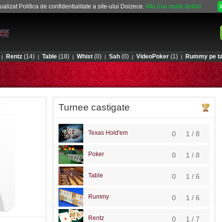
alizat Politica de confidentialitate a site-ului Doizece.
Afla mai multe detalii
Rentz
(14)
Table
(18)
Whist
(0)
Sah
(0)
VideoPoker
(1)
Rummy pe ta
|
|
|
|
|
|
Turnee castigate
Texas Hold'em
0
1 / 8
Poker
0
1 / 8
Table
0
1 / 6
Rummy
0
1 / 6
Rentz
0
1 / 7