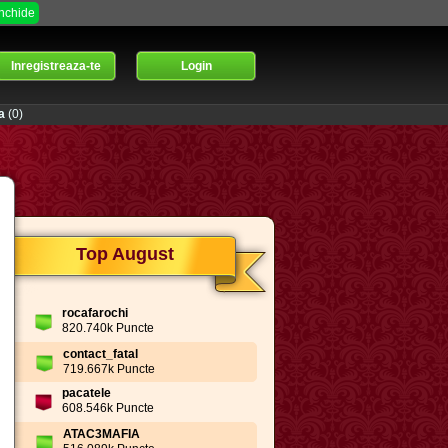
Inchide
Inregistreaza-te
Login
a
(0)
Top August
rocafarochi
820.740k Puncte
contact_fatal
719.667k Puncte
pacatele
608.546k Puncte
ATAC3MAFIA