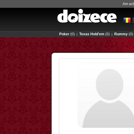
Am actu
Poker
(0)
Texas Hold'em
(0)
Rummy
(0)
|
|