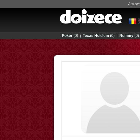
Am actu
Poker
(0)
Texas Hold'em
(0)
Rummy
(0)
|
|