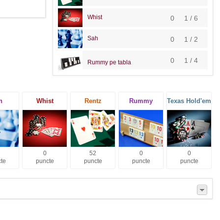
Whist
0
1 / 6
Sah
0
1 / 2
0
1 / 4
Rummy pe tabla
h
Whist
Rentz
Rummy
Texas Hold'em
0
52
0
0
te
puncte
puncte
puncte
puncte