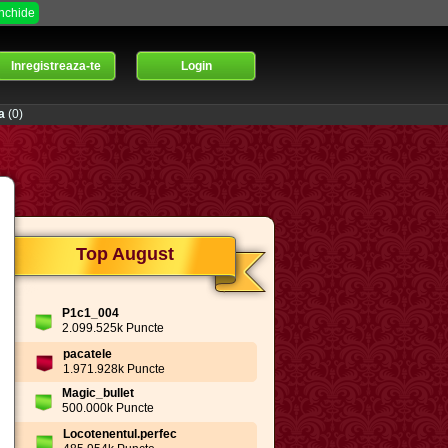
Inchide
Inregistreaza-te
Login
a
(0)
Top August
P1c1_004
2.099.525k Puncte
pacatele
1.971.928k Puncte
Magic_bullet
500.000k Puncte
Locotenentul.perfec