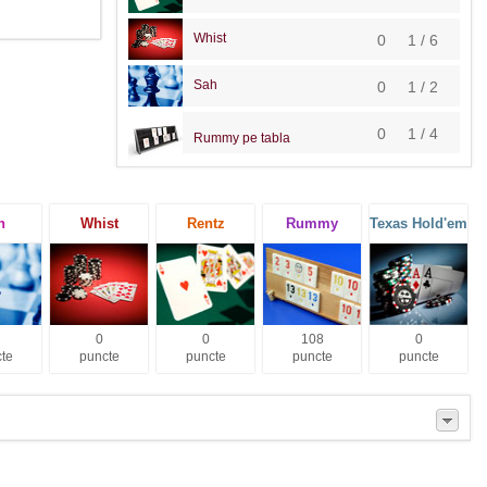
Whist
0
1 / 6
Sah
0
1 / 2
0
1 / 4
Rummy pe tabla
h
Whist
Rentz
Rummy
Texas Hold'em
0
0
108
0
te
puncte
puncte
puncte
puncte