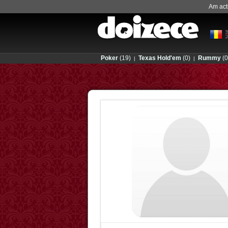
Am actu
Poker
(19)
Texas Hold'em
(0)
Rummy
(0
|
|