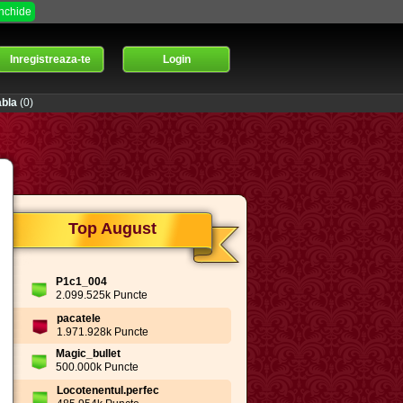
Inchide
Inregistreaza-te
Login
bla
(0)
Top August
P1c1_004
2.099.525k Puncte
pacatele
1.971.928k Puncte
Magic_bullet
500.000k Puncte
Locotenentul.perfec