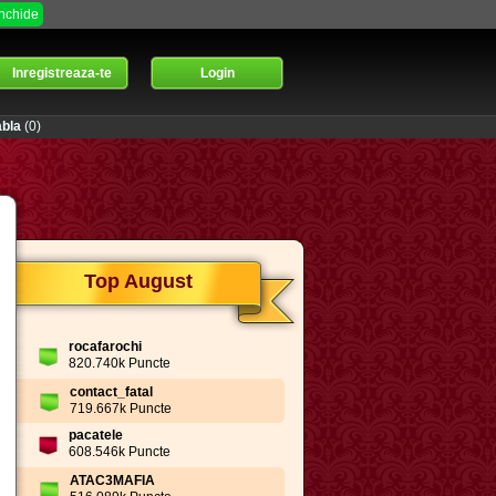
Inchide
Inregistreaza-te
Login
bla
(0)
Top August
rocafarochi
820.740k Puncte
contact_fatal
719.667k Puncte
pacatele
608.546k Puncte
ATAC3MAFIA