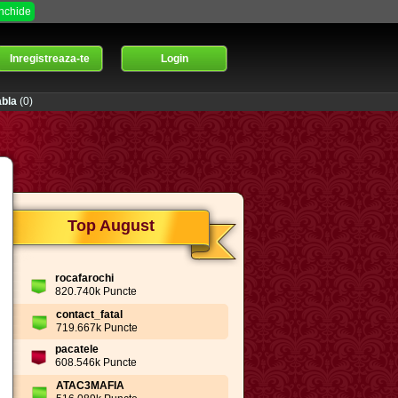
Inchide
Inregistreaza-te
Login
bla
(0)
Top August
rocafarochi
820.740k Puncte
contact_fatal
719.667k Puncte
pacatele
608.546k Puncte
ATAC3MAFIA