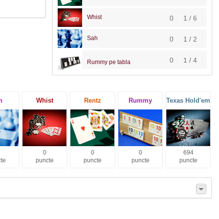
Whist
0
1 / 6
Sah
0
1 / 2
0
1 / 4
Rummy pe tabla
h
Whist
Rentz
Rummy
Texas Hold'em
0
0
0
694
te
puncte
puncte
puncte
puncte