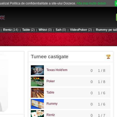
alizat Politica de confidentialitate a site-ului Doizece.
Afla mai multe detalii
Rentz
(14)
Table
(2)
Whist
(0)
Sah
(0)
VideoPoker
(2)
Rummy pe tab
|
|
|
|
|
|
Turnee castigate
Texas Hold'em
0
1 / 8
Poker
0
1 / 8
Table
0
1 / 6
Rummy
0
1 / 6
Rentz
0
1 / 7