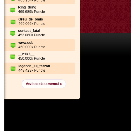
485.954k Puncte
Ring_dring
469.689k Puncte
Greu_de_omis
469.066k Puncte
contact_fatal
453.060k Puncte
www.ocb
450.000k Puncte
__n1k3__
450.000k Puncte
legenda_lui_tarzan
448.423k Puncte
Vezi tot clasamentul »