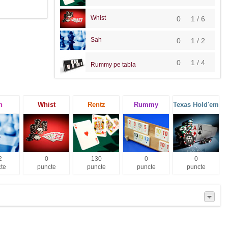
Whist
0
1 / 6
Sah
0
1 / 2
0
1 / 4
Rummy pe tabla
h
Whist
Rentz
Rummy
Texas Hold'em
2
0
130
0
0
te
puncte
puncte
puncte
puncte