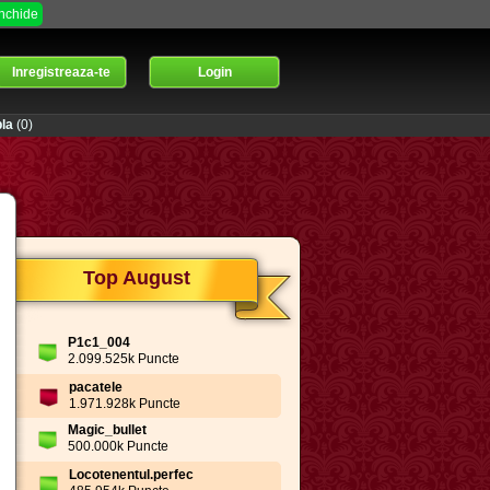
Inchide
Inregistreaza-te
Login
la
(0)
Top August
P1c1_004
2.099.525k Puncte
pacatele
1.971.928k Puncte
Magic_bullet
500.000k Puncte
Locotenentul.perfec