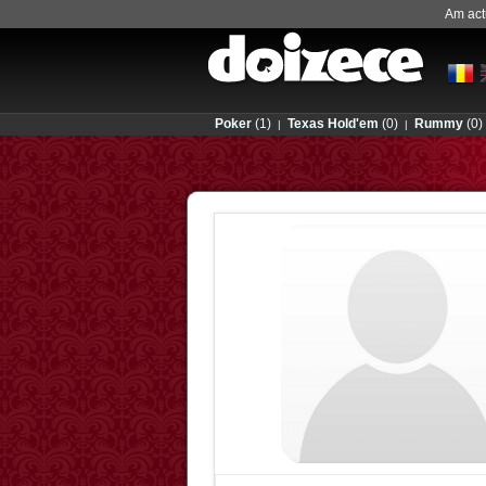
Am actu
Poker
(1)
Texas Hold'em
(0)
Rummy
(0)
|
|