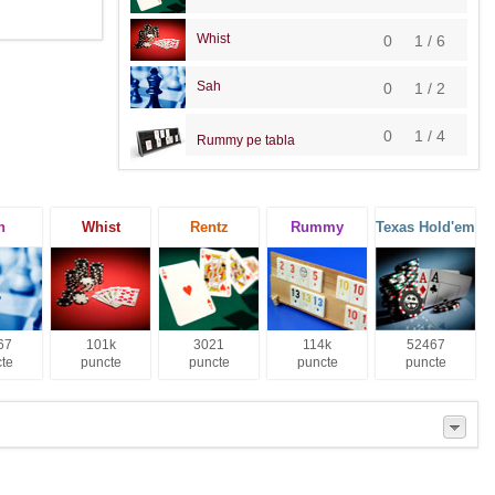
Whist
0
1 / 6
Sah
0
1 / 2
0
1 / 4
Rummy pe tabla
h
Whist
Rentz
Rummy
Texas Hold'em
67
101k
3021
114k
52467
te
puncte
puncte
puncte
puncte