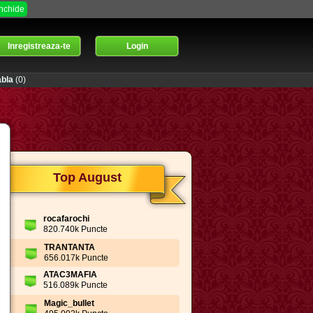
Inchide
Inregistreaza-te
Login
bla
(0)
Top August
rocafarochi
820.740k Puncte
TRANTANTA
656.017k Puncte
ATAC3MAFIA
516.089k Puncte
Magic_bullet