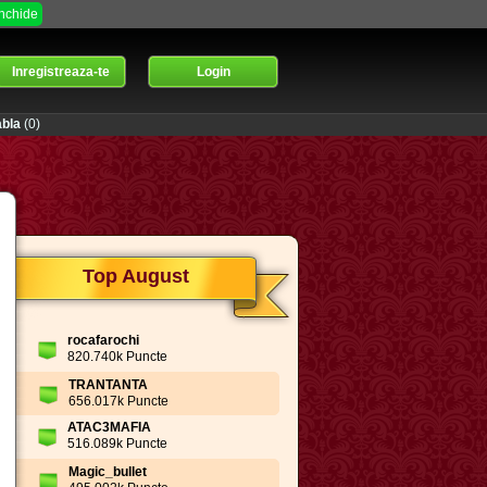
Inchide
Inregistreaza-te
Login
bla
(0)
Top August
rocafarochi
820.740k Puncte
TRANTANTA
656.017k Puncte
ATAC3MAFIA
516.089k Puncte
Magic_bullet