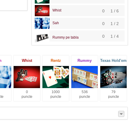
Whist
0
1 / 6
Sah
0
1 / 2
0
1 / 4
Rummy pe tabla
h
Whist
Rentz
Rummy
Texas Hold'em
0
1000
536
79
te
puncte
puncte
puncte
puncte