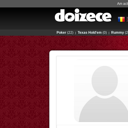
Am actu
Poker
(22)
Texas Hold'em
(0)
Rummy
(2
|
|