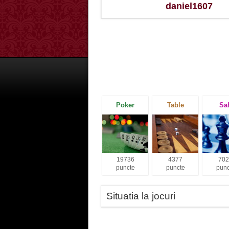
daniel1607
Poker
Table
Sa
19736
4377
702
puncte
puncte
punc
Situatia la jocuri