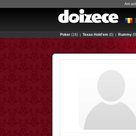
Am actu
Poker
(16)
Texas Hold'em
(0)
Rummy
(0
|
|