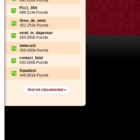
495.002k Puncte
P1c1_004
488.514k Puncte
Greu_de_omis
452.252k Puncte
send_to_dagestan
450.000k Puncte
www.ocb
450.000k Puncte
contact_fatal
450.000k Puncte
Equalizor
446.801k Puncte
Vezi tot clasamentul »