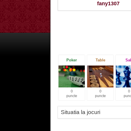
fany1307
Poker
Table
Sa
0
0
0
puncte
puncte
punc
Situatia la jocuri