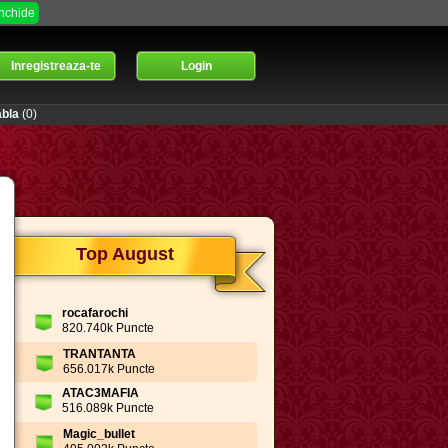
Inchide
Inregistreaza-te
Login
bla
(0)
Top August
rocafarochi
820.740k Puncte
TRANTANTA
656.017k Puncte
ATAC3MAFIA
516.089k Puncte
Magic_bullet