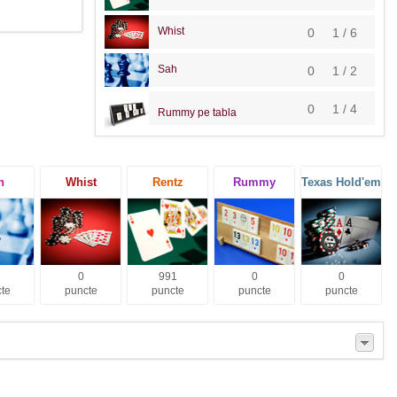
Whist
0
1 / 6
Sah
0
1 / 2
0
1 / 4
Rummy pe tabla
h
Whist
Rentz
Rummy
Texas Hold'em
0
991
0
0
te
puncte
puncte
puncte
puncte