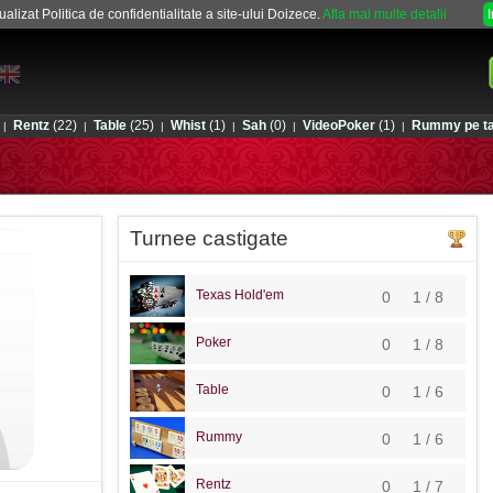
alizat Politica de confidentialitate a site-ului Doizece.
Afla mai multe detalii
Rentz
(22)
Table
(25)
Whist
(1)
Sah
(0)
VideoPoker
(1)
Rummy pe ta
|
|
|
|
|
|
Turnee castigate
Texas Hold'em
0
1 / 8
Poker
0
1 / 8
Table
0
1 / 6
Rummy
0
1 / 6
Rentz
0
1 / 7