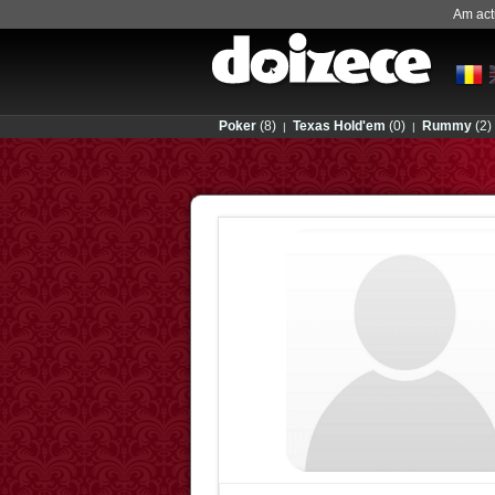
Am actu
Poker
(8)
Texas Hold'em
(0)
Rummy
(2)
|
|