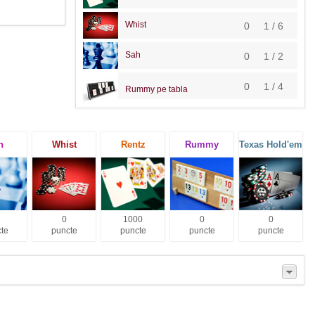
Whist
0
1 / 6
Sah
0
1 / 2
0
1 / 4
Rummy pe tabla
h
Whist
Rentz
Rummy
Texas Hold'em
0
1000
0
0
te
puncte
puncte
puncte
puncte