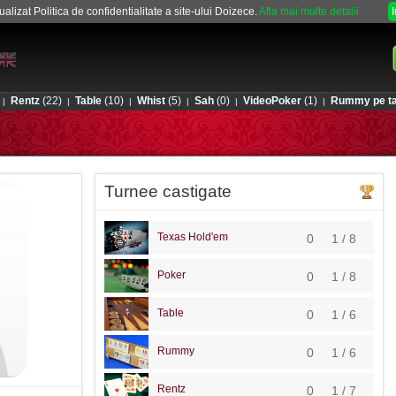
alizat Politica de confidentialitate a site-ului Doizece.
Afla mai multe detalii
Rentz
(22)
Table
(10)
Whist
(5)
Sah
(0)
VideoPoker
(1)
Rummy pe ta
|
|
|
|
|
|
Turnee castigate
Texas Hold'em
0
1 / 8
Poker
0
1 / 8
Table
0
1 / 6
Rummy
0
1 / 6
Rentz
0
1 / 7