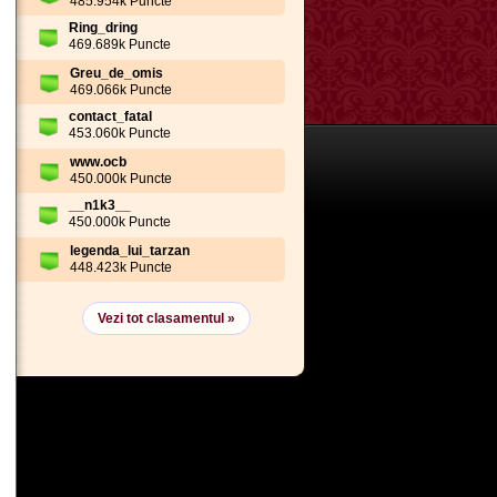
485.954k Puncte
Ring_dring
469.689k Puncte
Greu_de_omis
469.066k Puncte
contact_fatal
453.060k Puncte
www.ocb
450.000k Puncte
__n1k3__
450.000k Puncte
legenda_lui_tarzan
448.423k Puncte
Vezi tot clasamentul »