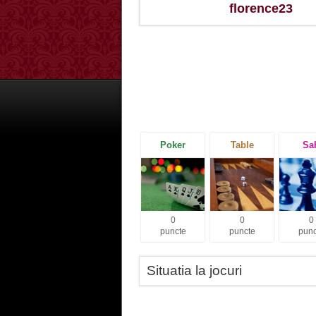
florence23
Poker
Table
Sa
0
0
0
puncte
puncte
punc
Situatia la jocuri