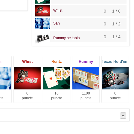
Whist
0
1 / 6
Sah
0
1 / 2
0
1 / 4
Rummy pe tabla
h
Whist
Rentz
Rummy
Texas Hold'em
0
16
1100
0
te
puncte
puncte
puncte
puncte