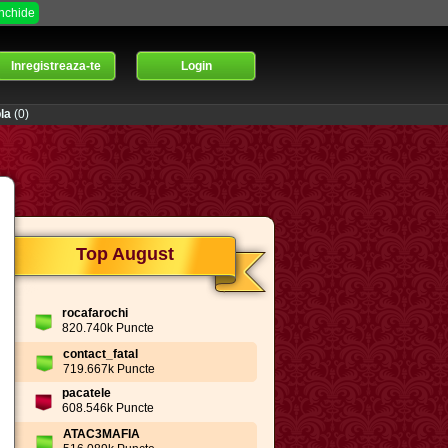
Inchide
Inregistreaza-te
Login
la
(0)
Top August
rocafarochi
820.740k Puncte
contact_fatal
719.667k Puncte
pacatele
608.546k Puncte
ATAC3MAFIA