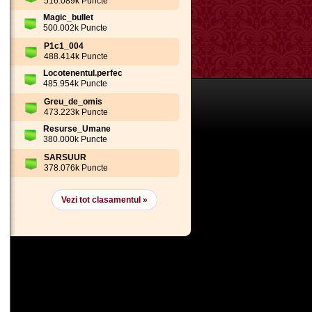
516.089k Puncte
Magic_bullet
500.002k Puncte
P1c1_004
488.414k Puncte
Locotenentul.perfec
485.954k Puncte
Greu_de_omis
473.223k Puncte
Resurse_Umane
380.000k Puncte
SARSUUR
378.076k Puncte
Vezi tot clasamentul »