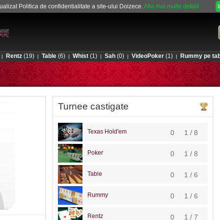
alizat Politica de confidentialitate a site-ului Doizece.
Afla mai multe detalii
Rentz
(19)
Table
(6)
Whist
(1)
Sah
(0)
VideoPoker
(1)
Rummy pe tab
|
|
|
|
|
|
Turnee castigate
Texas Hold'em
0
1 / 8
Poker
0
1 / 8
Table
0
1 / 6
Rummy
0
1 / 6
Rentz
0
1 / 7