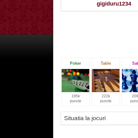
gigiduru1234
Poker
Table
Sa
195k
222k
209
puncte
puncte
punc
Situatia la jocuri