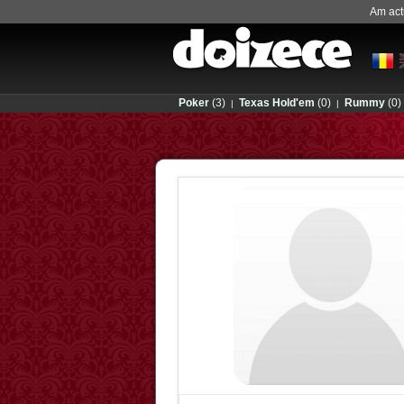
Am actu
Poker
(3)
Texas Hold'em
(0)
Rummy
(0)
|
|