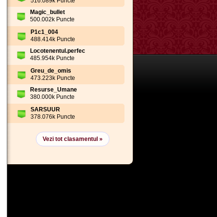
516.089k Puncte
Magic_bullet
500.002k Puncte
P1c1_004
488.414k Puncte
Locotenentul.perfec
485.954k Puncte
Greu_de_omis
473.223k Puncte
Resurse_Umane
380.000k Puncte
SARSUUR
378.076k Puncte
Vezi tot clasamentul »