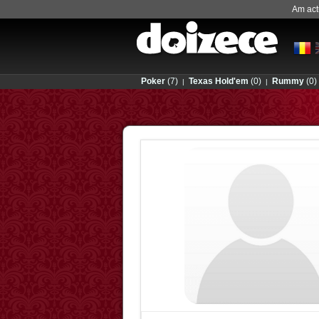
Am actu
Poker
(7)
Texas Hold'em
(0)
Rummy
(0)
|
|