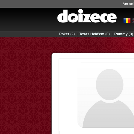
Am actu
Poker
(2)
Texas Hold'em
(0)
Rummy
(0)
|
|