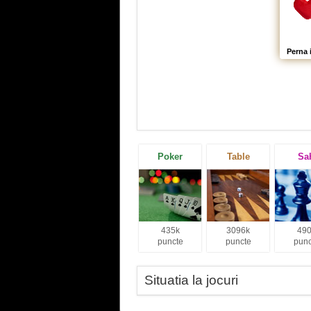
Perna 
Poker
Table
Sa
435k
3096k
490
puncte
puncte
punc
Situatia la jocuri