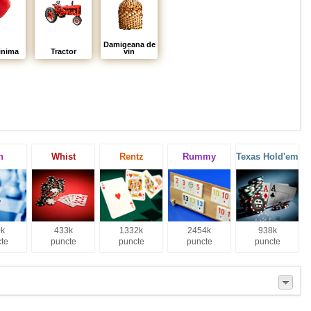
Damigeana de
inima
Tractor
vin
h
Whist
Rentz
Rummy
Texas Hold'em
k
433k
1332k
2454k
938k
te
puncte
puncte
puncte
puncte