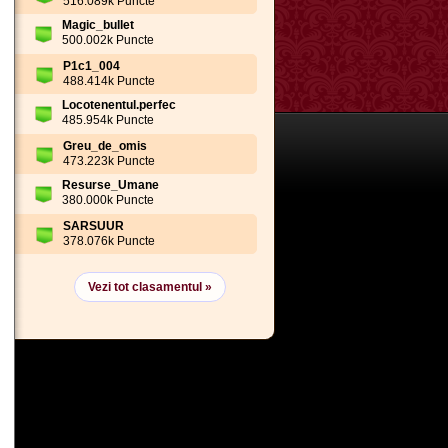
516.089k Puncte
Magic_bullet
500.002k Puncte
P1c1_004
488.414k Puncte
Locotenentul.perfec
485.954k Puncte
Greu_de_omis
473.223k Puncte
Resurse_Umane
380.000k Puncte
SARSUUR
378.076k Puncte
Vezi tot clasamentul »