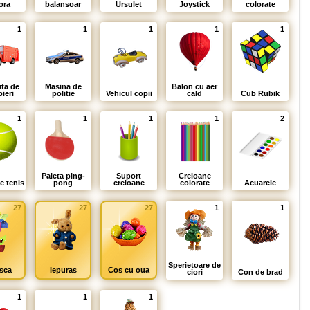
ora
balansoar
Ursulet
Joystick
colorate
1
1
1
1
1
ta de
Masina de
Balon cu aer
ieri
politie
Vehicul copii
cald
Cub Rubik
1
1
1
1
2
Paleta ping-
Suport
Creioane
e tenis
pong
creioane
colorate
Acuarele
27
27
27
1
1
Sperietoare de
sca
Iepuras
Cos cu oua
ciori
Con de brad
1
1
1