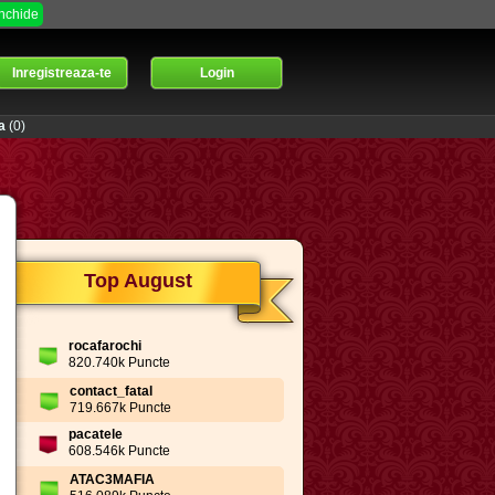
Inchide
Inregistreaza-te
Login
a
(0)
Top August
rocafarochi
820.740k Puncte
contact_fatal
719.667k Puncte
pacatele
608.546k Puncte
ATAC3MAFIA