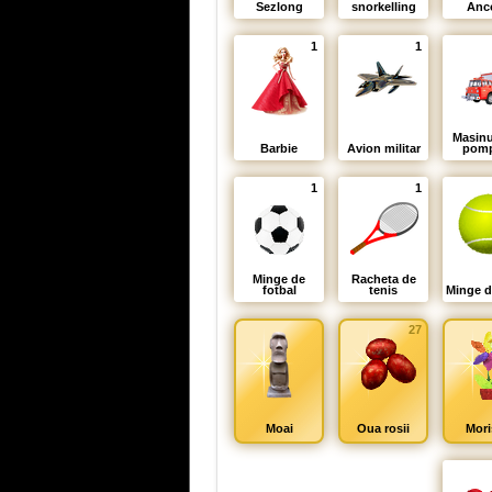
Sezlong
snorkelling
Anc
1
1
Masinu
Barbie
Avion militar
pomp
1
1
Minge de
Racheta de
fotbal
tenis
Minge d
27
Moai
Oua rosii
Mori