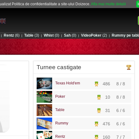
alizat Politica de confidentialitate a site-ului Doizece.
Afla mai multe detalii
Rentz
(6)
Table
(3)
Whist
(0)
Sah
(0)
VideoPoker
(2)
Rummy pe tabl
|
|
|
|
|
|
Turnee castigate
Texas Hold'em
486
8 / 8
Poker
10
8 / 8
Table
31
6 / 6
Rummy
476
6 / 6
Rentz
160
7 / 7