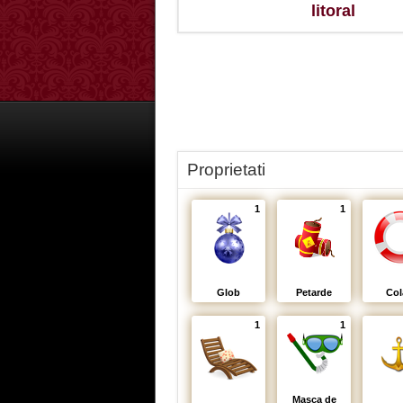
litoral
Proprietati
1
1
Glob
Petarde
Col
1
1
Masca de