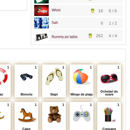
Whist
16
6 / 6
Sah
0
1 / 2
262
4 / 4
Rummy pe tabla
1
1
1
1
1
Ochelari de
ac
Binoclu
Slapi
Minge de plaja
soare
1
1
1
1
1
Calut
Creioane