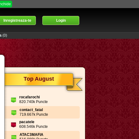
Inchide
Inregistreaza-te
Login
a
(0)
Top August
rocafarochi
820.740k Puncte
contact_fatal
719.667k Puncte
pacatele
608.546k Puncte
ATAC3MAFIA