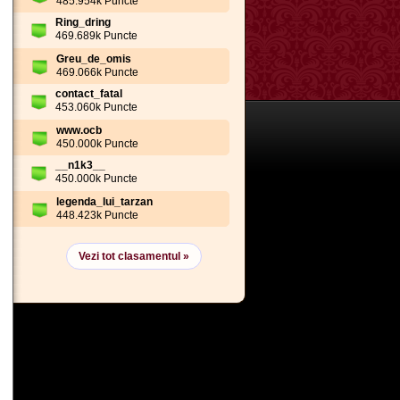
485.954k Puncte
Ring_dring
469.689k Puncte
Greu_de_omis
469.066k Puncte
contact_fatal
453.060k Puncte
www.ocb
450.000k Puncte
__n1k3__
450.000k Puncte
legenda_lui_tarzan
448.423k Puncte
Vezi tot clasamentul »