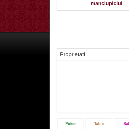
manciupiciul
Proprietati
Poker
Table
Sa