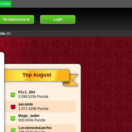
Inchide
Inregistreaza-te
Login
bla
(0)
Top August
P1c1_004
2.099.525k Puncte
pacatele
1.971.928k Puncte
Magic_bullet
500.000k Puncte
Locotenentul.perfec