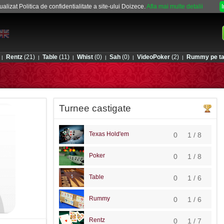
alizat Politica de confidentialitate a site-ului Doizece.
Afla mai multe detalii
Rentz
(21)
Table
(11)
Whist
(0)
Sah
(0)
VideoPoker
(2)
Rummy pe ta
|
|
|
|
|
|
Turnee castigate
Texas Hold'em
0
1 / 8
Poker
0
1 / 8
Table
0
1 / 6
Rummy
0
1 / 6
Rentz
0
1 / 7