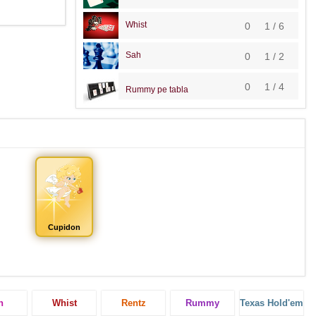
Whist
0
1 / 6
Sah
0
1 / 2
0
1 / 4
Rummy pe tabla
Cupidon
h
Whist
Rentz
Rummy
Texas Hold'em