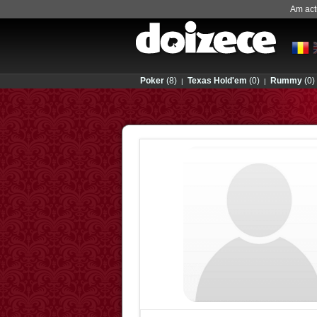
Am actu
Poker
(8)
Texas Hold'em
(0)
Rummy
(0)
|
|