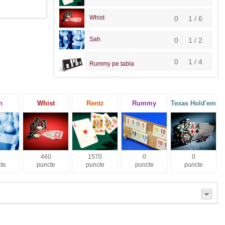
Whist
0
1 / 6
Sah
0
1 / 2
0
1 / 4
Rummy pe tabla
h
Whist
Rentz
Rummy
Texas Hold'em
460
1570
0
0
te
puncte
puncte
puncte
puncte