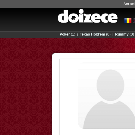
Am actu
Poker
(1)
Texas Hold'em
(0)
Rummy
(0)
|
|