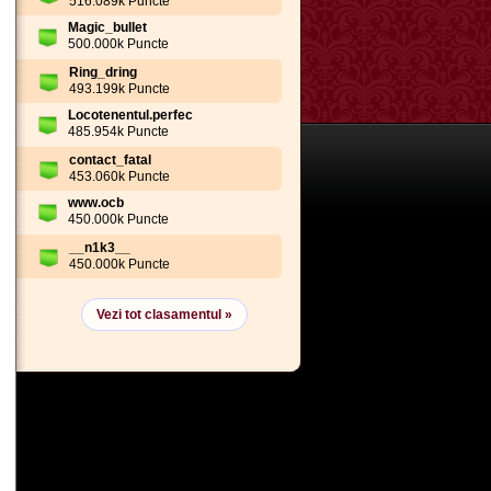
516.089k Puncte
Magic_bullet
500.000k Puncte
Ring_dring
493.199k Puncte
Locotenentul.perfec
485.954k Puncte
contact_fatal
453.060k Puncte
www.ocb
450.000k Puncte
__n1k3__
450.000k Puncte
Vezi tot clasamentul »