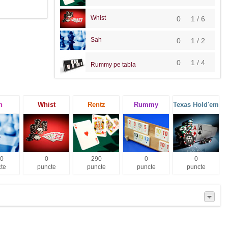
Whist
0
1 / 6
Sah
0
1 / 2
0
1 / 4
Rummy pe tabla
h
Whist
Rentz
Rummy
Texas Hold'em
0
0
290
0
0
te
puncte
puncte
puncte
puncte