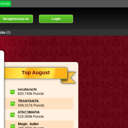
Inchide
Inregistreaza-te
Login
bla
(0)
Top August
rocafarochi
820.740k Puncte
TRANTANTA
656.017k Puncte
ATAC3MAFIA
516.089k Puncte
Magic_bullet