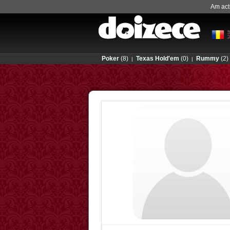
Am actu
Poker
(8)
Texas Hold'em
(0)
Rummy
(2)
|
|