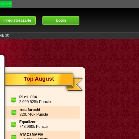
Inchide
Inregistreaza-te
Login
la
(0)
Top August
P1c1_004
2.099.525k Puncte
rocafarochi
820.740k Puncte
Equalizor
743.960k Puncte
ATAC3MAFIA