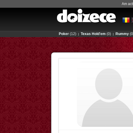
Am actu
Poker
(12)
Texas Hold'em
(0)
Rummy
(0
|
|