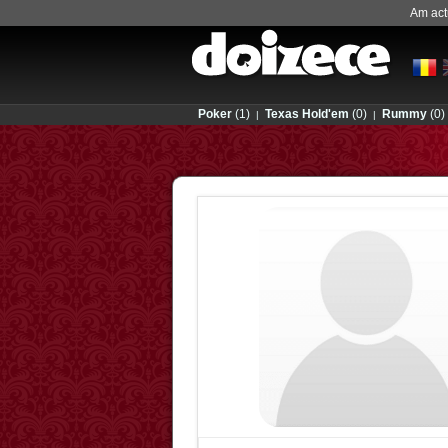
Am actu
Poker
(1)
Texas Hold'em
(0)
Rummy
(0)
|
|