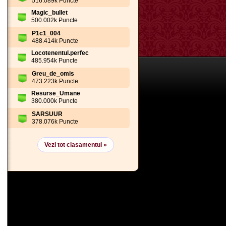
516.089k Puncte
Magic_bullet
500.002k Puncte
P1c1_004
488.414k Puncte
Locotenentul.perfec
485.954k Puncte
Greu_de_omis
473.223k Puncte
Resurse_Umane
380.000k Puncte
SARSUUR
378.076k Puncte
Vezi tot clasamentul »