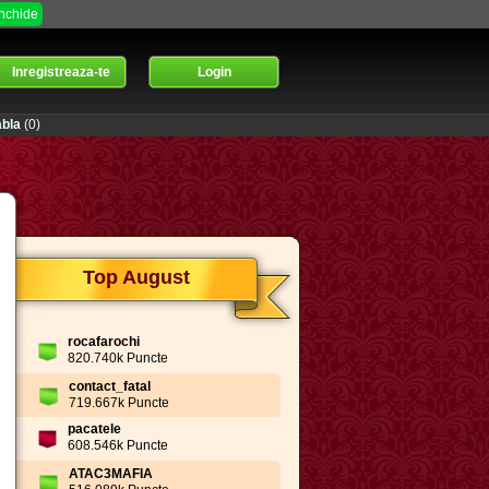
Inchide
Inregistreaza-te
Login
bla
(0)
Top August
rocafarochi
820.740k Puncte
contact_fatal
719.667k Puncte
pacatele
608.546k Puncte
ATAC3MAFIA