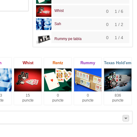
Whist
0
1 / 6
Sah
0
1 / 2
0
1 / 4
Rummy pe tabla
h
Whist
Rentz
Rummy
Texas Hold'em
3
15
0
0
836
te
puncte
puncte
puncte
puncte