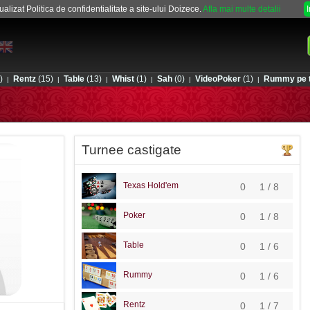
alizat Politica de confidentialitate a site-ului Doizece.
Afla mai multe detalii
)
Rentz
(15)
Table
(13)
Whist
(1)
Sah
(0)
VideoPoker
(1)
Rummy pe t
|
|
|
|
|
|
Turnee castigate
Texas Hold'em
0
1 / 8
Poker
0
1 / 8
Table
0
1 / 6
Rummy
0
1 / 6
Rentz
0
1 / 7