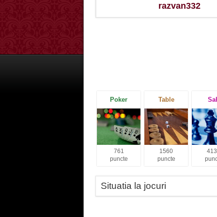
razvan332
Poker
Table
Sa
761
1560
413
puncte
puncte
punc
Situatia la jocuri