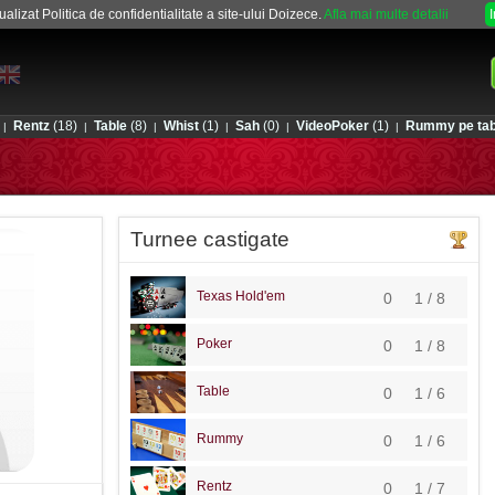
alizat Politica de confidentialitate a site-ului Doizece.
Afla mai multe detalii
Rentz
(18)
Table
(8)
Whist
(1)
Sah
(0)
VideoPoker
(1)
Rummy pe tab
|
|
|
|
|
|
Turnee castigate
Texas Hold'em
0
1 / 8
Poker
0
1 / 8
Table
0
1 / 6
Rummy
0
1 / 6
Rentz
0
1 / 7