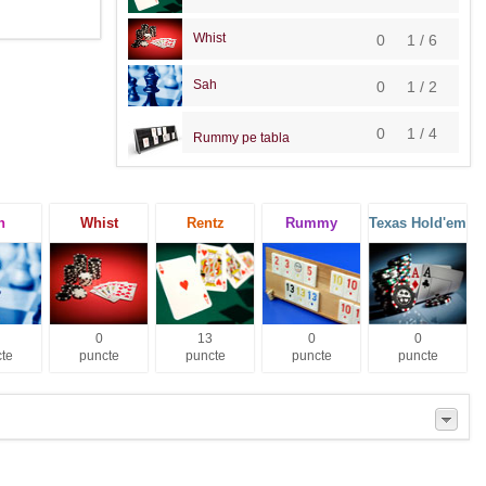
Whist
0
1 / 6
Sah
0
1 / 2
0
1 / 4
Rummy pe tabla
h
Whist
Rentz
Rummy
Texas Hold'em
0
13
0
0
te
puncte
puncte
puncte
puncte