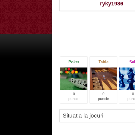
ryky1986
Poker
Table
Sa
0
0
0
puncte
puncte
punc
Situatia la jocuri