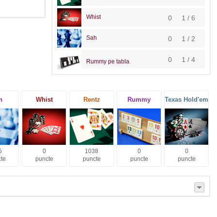
Whist
0
1 / 6
Sah
0
1 / 2
0
1 / 4
Rummy pe tabla
h
Whist
Rentz
Rummy
Texas Hold'em
5
0
1038
0
0
te
puncte
puncte
puncte
puncte