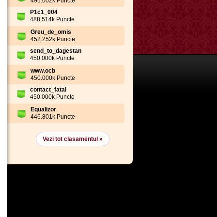
495.002k Puncte
P1c1_004
488.514k Puncte
Greu_de_omis
452.252k Puncte
send_to_dagestan
450.000k Puncte
www.ocb
450.000k Puncte
contact_fatal
450.000k Puncte
Equalizor
446.801k Puncte
Vezi tot clasamentul »