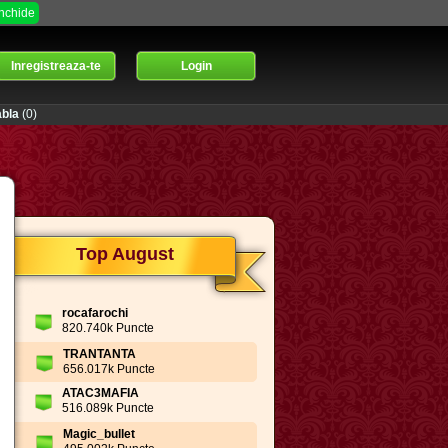
Inchide
Inregistreaza-te
Login
bla
(0)
Top August
rocafarochi
820.740k Puncte
TRANTANTA
656.017k Puncte
ATAC3MAFIA
516.089k Puncte
Magic_bullet