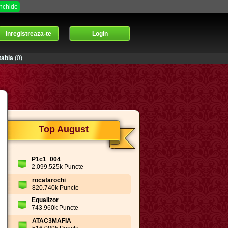
Inchide
Inregistreaza-te
Login
abla
(0)
Top August
P1c1_004
2.099.525k Puncte
rocafarochi
820.740k Puncte
Equalizor
743.960k Puncte
ATAC3MAFIA