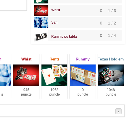
Whist
0
1 / 6
Sah
0
1 / 2
0
1 / 4
Rummy pe tabla
h
Whist
Rentz
Rummy
Texas Hold'em
945
1968
0
1048
te
puncte
puncte
puncte
puncte