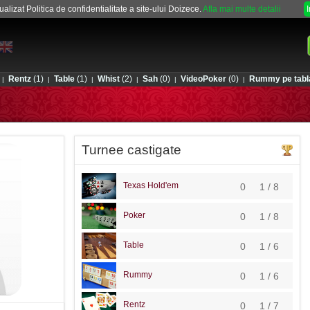
alizat Politica de confidentialitate a site-ului Doizece.
Afla mai multe detalii
Rentz
(1)
Table
(1)
Whist
(2)
Sah
(0)
VideoPoker
(0)
Rummy pe tabl
|
|
|
|
|
|
Turnee castigate
Texas Hold'em
0
1 / 8
Poker
0
1 / 8
Table
0
1 / 6
Rummy
0
1 / 6
Rentz
0
1 / 7