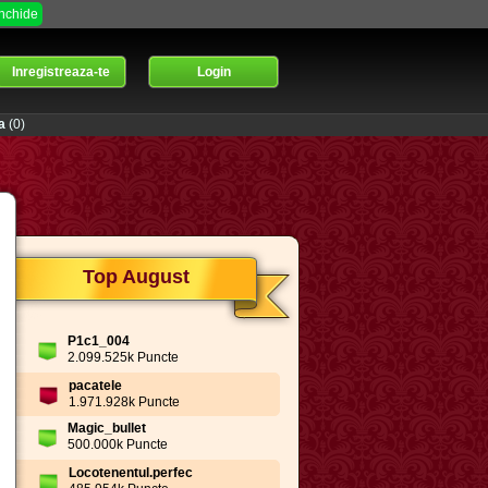
Inchide
Inregistreaza-te
Login
a
(0)
Top August
P1c1_004
2.099.525k Puncte
pacatele
1.971.928k Puncte
Magic_bullet
500.000k Puncte
Locotenentul.perfec