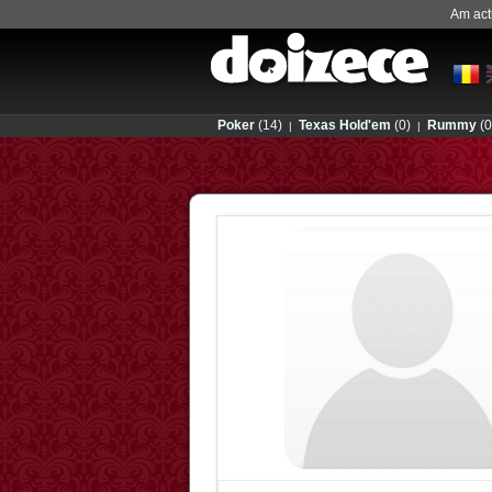
Am actu
Poker
(14)
Texas Hold'em
(0)
Rummy
(0
|
|