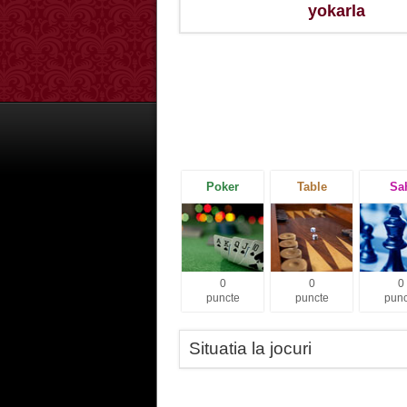
yokarla
Poker
Table
Sa
0
0
0
puncte
puncte
punc
Situatia la jocuri