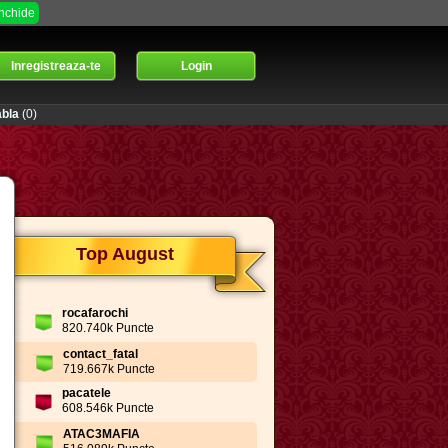
Inchide
Inregistreaza-te
Login
bla
(0)
Top August
rocafarochi
820.740k Puncte
contact_fatal
719.667k Puncte
pacatele
608.546k Puncte
ATAC3MAFIA