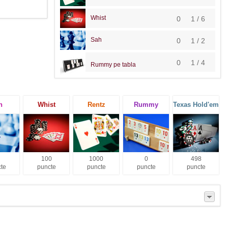
Whist
0
1 / 6
Sah
0
1 / 2
0
1 / 4
Rummy pe tabla
h
Whist
Rentz
Rummy
Texas Hold'em
100
1000
0
498
te
puncte
puncte
puncte
puncte