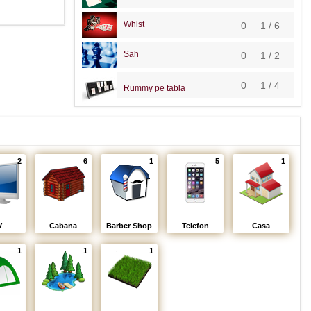
Whist
0
1 / 6
Sah
0
1 / 2
0
1 / 4
Rummy pe tabla
2
6
1
5
1
V
Cabana
Barber Shop
Telefon
Casa
1
1
1