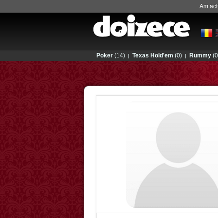
Am actu
Poker
(14)
Texas Hold'em
(0)
Rummy
(0
|
|