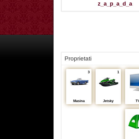
z_a_p_a_d_a
Proprietati
3
1
Masina
Jetsky
T