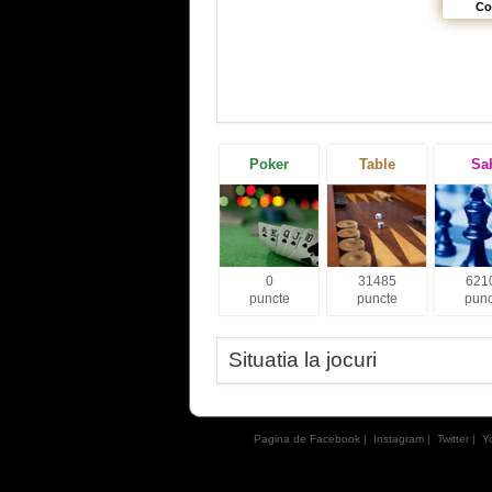
Co
Poker
Table
Sa
0
31485
621
puncte
puncte
punc
Situatia la jocuri
Pagina de Facebook
|
Instagram
|
Twitter
|
Y