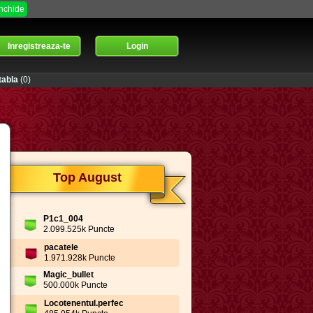
Inchide
Inregistreaza-te
Login
abla
(0)
Top August
P1c1_004
2.099.525k Puncte
pacatele
1.971.928k Puncte
Magic_bullet
500.000k Puncte
Locotenentul.perfec