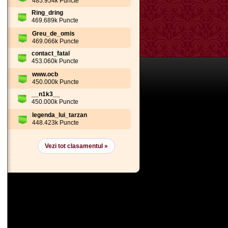
485.954k Puncte
Ring_dring
469.689k Puncte
Greu_de_omis
469.066k Puncte
contact_fatal
453.060k Puncte
www.ocb
450.000k Puncte
__n1k3__
450.000k Puncte
legenda_lui_tarzan
448.423k Puncte
Vezi tot clasamentul »