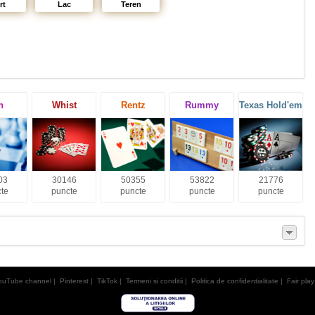
rt
Lac
Teren
h
Whist
Rentz
Rummy
Texas Hold'em
03
30146
50355
53822
21776
te
puncte
puncte
puncte
puncte
ouTube channel
|
Pinterest
|
TikTok
|
Termeni si conditii
|
Politica de confidentialitate
|
Fair play