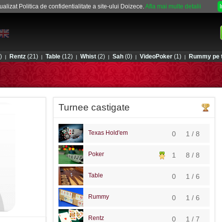
alizat Politica de confidentialitate a site-ului Doizece.
Afla mai multe detalii
)
Rentz
(21)
Table
(12)
Whist
(2)
Sah
(0)
VideoPoker
(1)
Rummy pe t
|
|
|
|
|
|
Turnee castigate
Texas Hold'em
0
1 / 8
Poker
1
8 / 8
Table
0
1 / 6
Rummy
0
1 / 6
Rentz
0
1 / 7