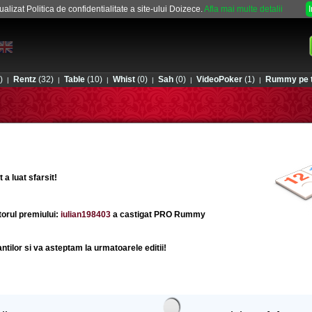
alizat Politica de confidentialitate a site-ului Doizece.
Afla mai multe detalii
)
Rentz
(32)
Table
(10)
Whist
(0)
Sah
(0)
VideoPoker
(1)
Rummy pe t
|
|
|
|
|
|
 luat sfarsit!
orul premiului:
iulian198403
a castigat
PRO Rummy
pantilor si va asteptam la urmatoarele editii!