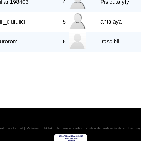
ulian198403
4
Pisicutafyfy
ili_ciufulici
5
antalaya
urorom
6
irascibil
ouTube channel
|
Pinterest
|
TikTok
|
Termeni si conditii
|
Politica de confidentialitate
|
Fair play