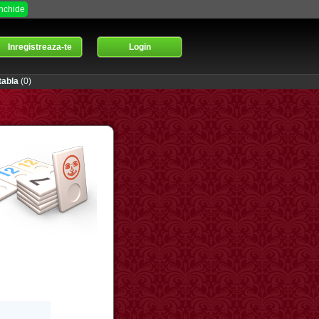
Inchide
Inregistreaza-te
Login
abla
(0)