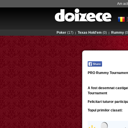
Am actu
Poker
(17)
Texas Hold'em
(0)
Rummy
(0
|
|
PRO Rummy Tournament a
A fost desemnat castigat
Tournament
Felicitari tuturor partici
Topul primilor clasati: