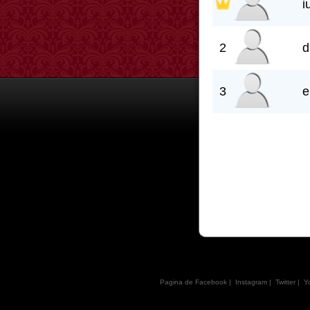
i
2
d
3
e
Pagina de Facebook
|
Instagram
|
Twitter
|
Y