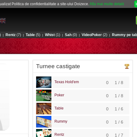
alizat Politica de confidentialitate a site-ului Doizece.
Afla mai multe detalii
)
Rentz
(7)
Table
(5)
Whist
(1)
Sah
(0)
VideoPoker
(2)
Rummy pe tab
|
|
|
|
|
|
Turnee castigate
Texas Hold'em
0
1 / 8
Poker
0
1 / 8
Table
0
1 / 6
Rummy
0
1 / 6
Rentz
0
1 / 7