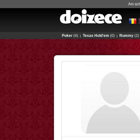
Am actu
Poker
(4)
Texas Hold'em
(0)
Rummy
(2)
|
|