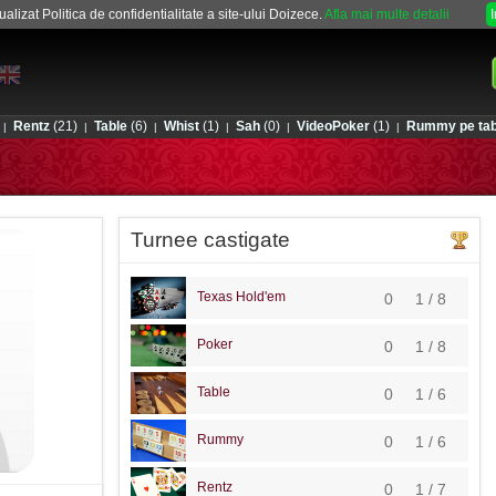
alizat Politica de confidentialitate a site-ului Doizece.
Afla mai multe detalii
Rentz
(21)
Table
(6)
Whist
(1)
Sah
(0)
VideoPoker
(1)
Rummy pe tab
|
|
|
|
|
|
Turnee castigate
Texas Hold'em
0
1 / 8
Poker
0
1 / 8
Table
0
1 / 6
Rummy
0
1 / 6
Rentz
0
1 / 7