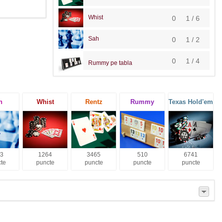
Whist
0
1 / 6
Sah
0
1 / 2
0
1 / 4
Rummy pe tabla
h
Whist
Rentz
Rummy
Texas Hold'em
3
1264
3465
510
6741
te
puncte
puncte
puncte
puncte