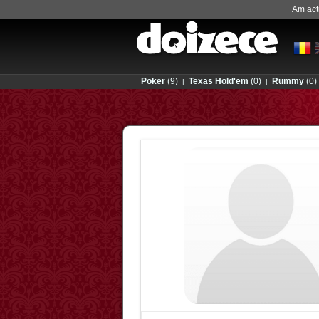
Am actu
Poker
(9)
Texas Hold'em
(0)
Rummy
(0)
|
|