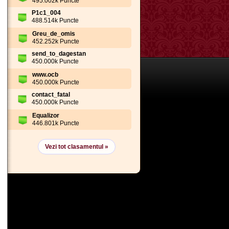
495.002k Puncte
P1c1_004
488.514k Puncte
Greu_de_omis
452.252k Puncte
send_to_dagestan
450.000k Puncte
www.ocb
450.000k Puncte
contact_fatal
450.000k Puncte
Equalizor
446.801k Puncte
Vezi tot clasamentul »