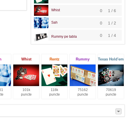
Whist
0
1 / 6
Sah
0
1 / 2
0
1 / 4
Rummy pe tabla
h
Whist
Rentz
Rummy
Texas Hold'em
61
101k
118k
75162
70619
te
puncte
puncte
puncte
puncte