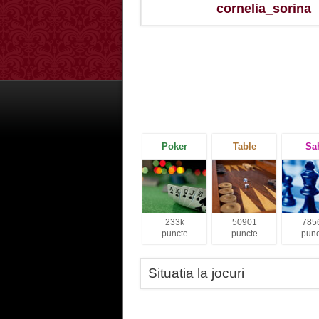
cornelia_sorina
Poker
Table
Sa
233k
50901
785
puncte
puncte
punc
Situatia la jocuri