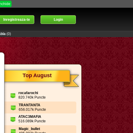
Inchide
Inregistreaza-te
Login
bla
(0)
Top August
rocafarochi
820.740k Puncte
TRANTANTA
656.017k Puncte
ATAC3MAFIA
516.089k Puncte
Magic_bullet