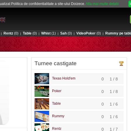
alizat Politica de confidentialitate a site-ului Doizece.
Afla mai multe detalii
Rentz
(0)
Table
(0)
Whist
(1)
Sah
(0)
VideoPoker
(0)
Rummy pe tabl
|
|
|
|
|
|
Turnee castigate
Texas Hold'em
0
1 / 8
Poker
0
1 / 8
Table
0
1 / 6
Rummy
0
1 / 6
Rentz
0
1 / 7