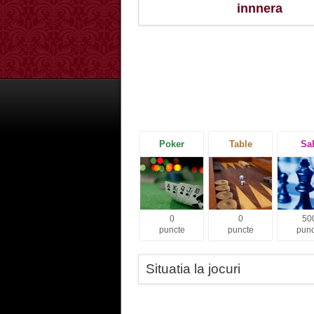
innnera
Poker
Table
Sa
0
0
50
puncte
puncte
punc
Situatia la jocuri