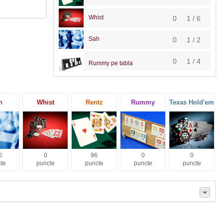
Whist
0
1 / 6
Sah
0
1 / 2
0
1 / 4
Rummy pe tabla
h
Whist
Rentz
Rummy
Texas Hold'em
0
0
96
0
0
te
puncte
puncte
puncte
puncte