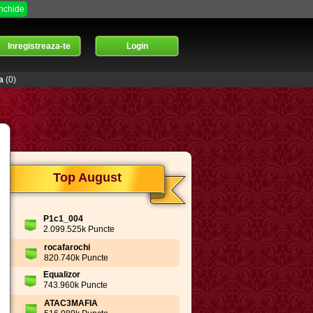
Inchide
Inregistreaza-te
Login
a
(0)
Top August
P1c1_004
2.099.525k Puncte
rocafarochi
820.740k Puncte
Equalizor
743.960k Puncte
ATAC3MAFIA