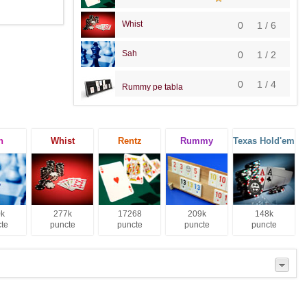
Whist
0
1 / 6
Sah
0
1 / 2
0
1 / 4
Rummy pe tabla
h
Whist
Rentz
Rummy
Texas Hold'em
k
277k
17268
209k
148k
te
puncte
puncte
puncte
puncte