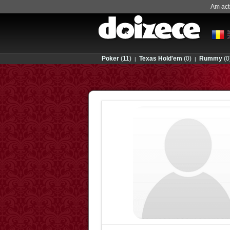
Am actu
Poker
(11)
Texas Hold'em
(0)
Rummy
(0
|
|