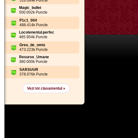
516.089k Puncte
Magic_bullet
500.002k Puncte
P1c1_004
488.414k Puncte
Locotenentul.perfec
485.954k Puncte
Greu_de_omis
473.223k Puncte
Resurse_Umane
380.000k Puncte
SARSUUR
378.076k Puncte
Vezi tot clasamentul »